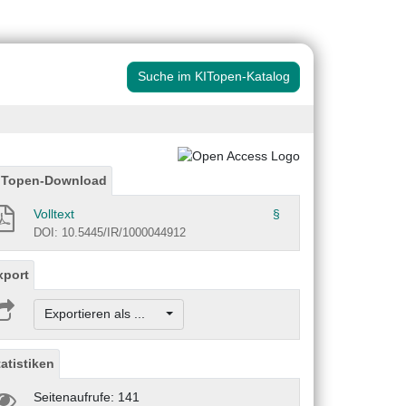
Suche im KITopen-Katalog
ITopen-Download
Volltext
§
DOI: 10.5445/IR/1000044912
xport
Exportieren als ...
tatistiken
Seitenaufrufe: 141