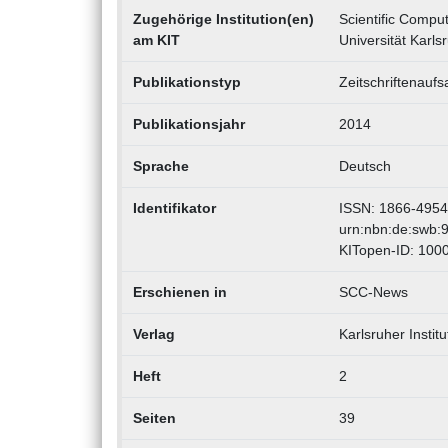
Zugehörige Institution(en)
Scientific Compu
am KIT
Universität Karls
Publikationstyp
Zeitschriftenaufs
Publikationsjahr
2014
Sprache
Deutsch
Identifikator
ISSN: 1866-4954
urn:nbn:de:swb:
KITopen-ID: 100
Erschienen in
SCC-News
Verlag
Karlsruher Institu
Heft
2
Seiten
39