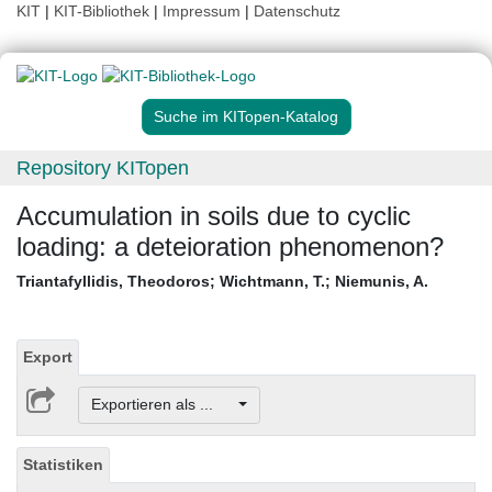
KIT
|
KIT-Bibliothek
|
Impressum
|
Datenschutz
Suche im KITopen-Katalog
Repository KITopen
Accumulation in soils due to cyclic
loading: a deteioration phenomenon?
Triantafyllidis, Theodoros
;
Wichtmann, T.
;
Niemunis, A.
Export
Exportieren als ...
Statistiken