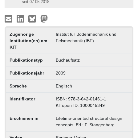
seit 07.05.2018
Zugehörige
Institut für Bodenmechanik und
Institution(en) am
Felsmechanik (IBF)
KIT
Publikationstyp
Buchaufsatz
Publikationsjahr
2009
Sprache
Englisch
Identifikator
ISBN: 978-3-642-01461-1
KITopen-ID: 1000045349
Erschienen in
Lifetime-oriented structural design
concepts. Ed.: F. Stangenberg
Verlag
Springer-Verlag