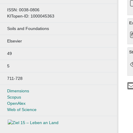
ISSN: 0038-0806
KITopen-ID: 1000045363
E
Soils and Foundations
Elsevier
S
49
5
711-728
Dimensions
Scopus
OpenAlex
Web of Science