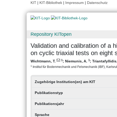
KIT
|
KIT-Bibliothek
|
Impressum
|
Datenschutz
Repository KITopen
Validation and calibration of a
on cyclic triaxial tests on eight
1
1
Wichtmann, T.
;
Niemunis, A.
;
Triantafyllid
1
Institut für Bodenmechanik und Felsmechanik (IBF), Karlsruhe
Zugehörige Institution(en) am KIT
Publikationstyp
Publikationsjahr
Sprache