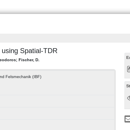
 using Spatial-TDR
E
Theodoros
;
Fischer, D.
und Felsmechanik (IBF)
S