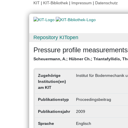
KIT
|
KIT-Bibliothek
|
Impressum
|
Datenschutz
Repository KITopen
Pressure profile measurements
Scheuermann, A.
;
Hübner Ch.
;
Triantafyllidis, 
Zugehörige
Institut für Bodenmechanik 
Institution(en)
am KIT
Publikationstyp
Proceedingsbeitrag
Publikationsjahr
2009
Sprache
Englisch