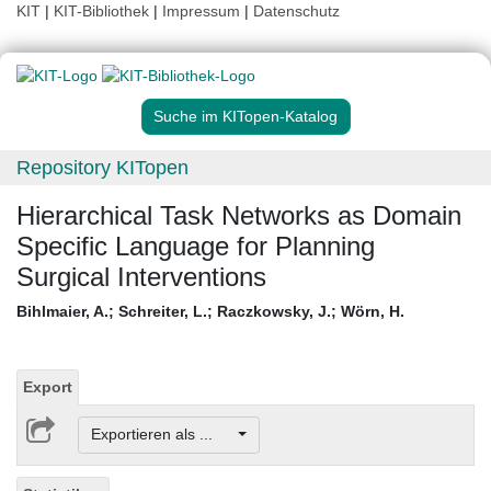
KIT
|
KIT-Bibliothek
|
Impressum
|
Datenschutz
Suche im KITopen-Katalog
Repository KITopen
Hierarchical Task Networks as Domain
Specific Language for Planning
Surgical Interventions
Bihlmaier, A.
;
Schreiter, L.
;
Raczkowsky, J.
;
Wörn, H.
Export
Exportieren als ...