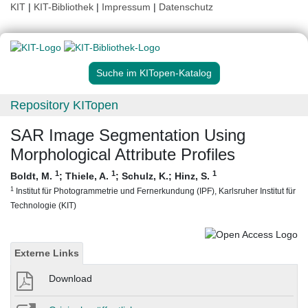
KIT
|
KIT-Bibliothek
|
Impressum
|
Datenschutz
Suche im KITopen-Katalog
Repository KITopen
SAR Image Segmentation Using
Morphological Attribute Profiles
1
1
1
Boldt, M.
;
Thiele, A.
;
Schulz, K.
;
Hinz, S.
1
Institut für Photogrammetrie und Fernerkundung (IPF), Karlsruher Institut für
Technologie (KIT)
Externe Links
Download