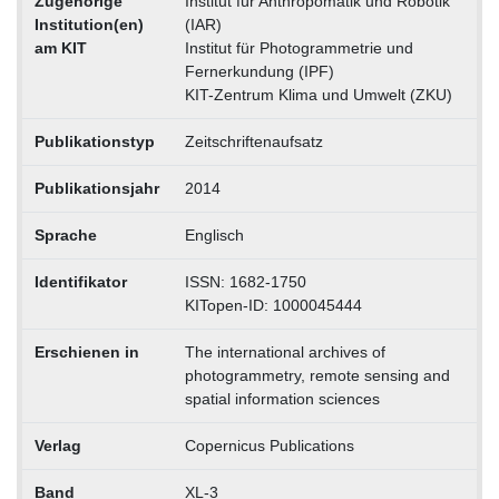
Zugehörige
Institut für Anthropomatik und Robotik
Institution(en)
(IAR)
am KIT
Institut für Photogrammetrie und
Fernerkundung (IPF)
KIT-Zentrum Klima und Umwelt (ZKU)
Publikationstyp
Zeitschriftenaufsatz
Publikationsjahr
2014
Sprache
Englisch
Identifikator
ISSN: 1682-1750
KITopen-ID: 1000045444
Erschienen in
The international archives of
photogrammetry, remote sensing and
spatial information sciences
Verlag
Copernicus Publications
Band
XL-3