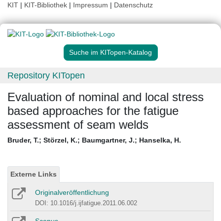
KIT
|
KIT-Bibliothek
|
Impressum
|
Datenschutz
Suche im KITopen-Katalog
Repository KITopen
Evaluation of nominal and local stress
based approaches for the fatigue
assessment of seam welds
Bruder, T.
;
Störzel, K.
;
Baumgartner, J.
;
Hanselka, H.
Externe Links
Originalveröffentlichung
DOI: 10.1016/j.ijfatigue.2011.06.002