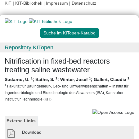
KIT
|
KIT-Bibliothek
|
Impressum
|
Datenschutz
Suche im KITopen-Katalog
Repository KITopen
Nitrification in fixed-bed reactors
treating saline wastewater
1
1
1
1
Sudarno, U.
;
Bathe, S.
;
Winter, Josef
;
Gallert, Claudia
1
Fakultät für Bauingenieur-, Geo- und Umweltwissenschaften – Institut für
Ingenieurbiologie und Biotechnologie des Abwassers (IBA), Karlsruher
Institut für Technologie (KIT)
Externe Links
Download