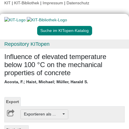
KIT
|
KIT-Bibliothek
|
Impressum
|
Datenschutz
Suche im KITopen-Katalog
Repository KITopen
Influence of elevated temperature
below 100 °C on the mechanical
properties of concrete
Acosta, F.
;
Haist, Michael
;
Müller, Harald S.
Export
Exportieren als ...