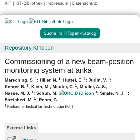
KIT
|
KIT-Bibliothek
|
Impressum
|
Datenschutz
Suche im KITopen-Katalog
Repository KITopen
Commissioning of a new beam-position
monitoring system at anka
1
1
1
1
Marsching, S.
;
Hiller, N.
;
Huttel, E.
;
Judin, V.
;
1
1
Kehrer, B.
;
Klein, M.
;
Meuter, C.
;
M̈ uller, A.-S.
;
1
1
1
Nasse, M. J.
;
Schuh, M.
;
Smale, N. J.
;
1
Streichert, M.
;
Rehm, G.
1
Karlsruher Institut für Technologie (KIT)
Externe Links
Scopus