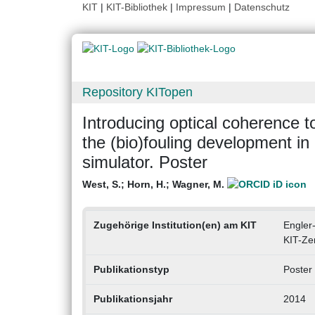
KIT
|
KIT-Bibliothek
|
Impressum
|
Datenschutz
Repository KITopen
Introducing optical coherence t
the (bio)fouling development i
simulator. Poster
West, S.
;
Horn, H.
;
Wagner, M.
Zugehörige Institution(en) am KIT
Engler-
KIT-Ze
Publikationstyp
Poster
Publikationsjahr
2014