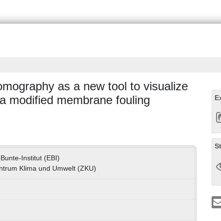
omography as a new tool to visualize
n a modified membrane fouling
E
S
Bunte-Institut (EBI)
ntrum Klima und Umwelt (ZKU)