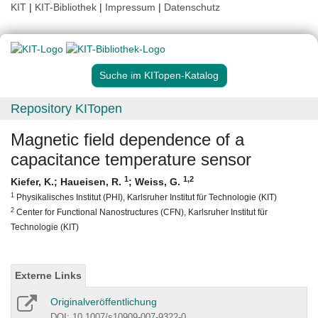
KIT
|
KIT-Bibliothek
|
Impressum
|
Datenschutz
Suche im KITopen-Katalog
Repository KITopen
Magnetic field dependence of a
capacitance temperature sensor
1
1
,2
Kiefer, K.
;
Haueisen, R.
;
Weiss, G.
1
Physikalisches Institut (PHI), Karlsruher Institut für Technologie (KIT)
2
Center for Functional Nanostructures (CFN), Karlsruher Institut für
Technologie (KIT)
Externe Links
Originalveröffentlichung
DOI: 10.1007/s10909-007-9322-0