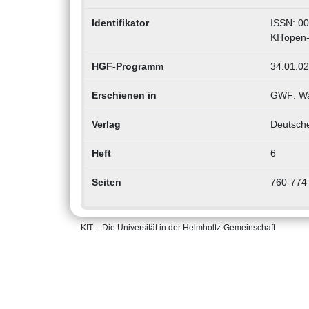
Identifikator
ISSN: 0
KITopen
HGF-Programm
34.01.02
Erschienen in
GWF: Wa
Verlag
Deutsche
Heft
6
Seiten
760-774
KIT – Die Universität in der Helmholtz-Gemeinschaft