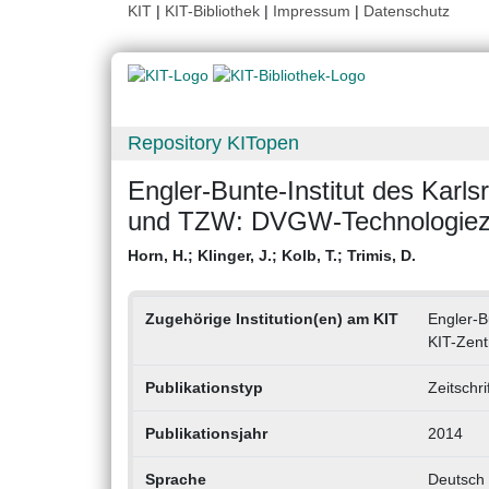
KIT
|
KIT-Bibliothek
|
Impressum
|
Datenschutz
Repository KITopen
Engler-Bunte-Institut des Karlsr
und TZW: DVGW-Technologieze
Horn, H.
;
Klinger, J.
;
Kolb, T.
;
Trimis, D.
Zugehörige Institution(en) am KIT
Engler-Bu
KIT-Zent
Publikationstyp
Zeitschri
Publikationsjahr
2014
Sprache
Deutsch