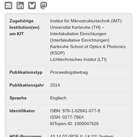
Zugehörige
Institut für Mikrostrukturtechnik (IMT)
Institution(en)
Universität Karlsruhe (TH) –
am KIT
Interfakultative Einrichtungen
(Interfakultative Einrichtungen)
Karlsruhe School of Optics & Photonics
(KSOP)
Lichttechnisches Institut (LTI)
Publikationstyp
Proceedingsbeitrag
Publikationsjahr
2014
Sprache
Englisch
Identifikator
ISBN: 978-1-62841-077-8
ISSN: 0277-786X
KITopen-ID: 1000047626
HGF-Programm
43.14.03 (POF II, LK 01) System