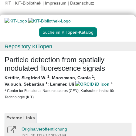
KIT
|
KIT-Bibliothek
|
Impressum
|
Datenschutz
Suche im KITopen-Katalog
Repository KITopen
Particle detection from spatially
modulated fluorescence signals
1
1
Kettlitz, Siegfried W.
;
Moosmann, Carola
;
1
1
Valouch, Sebastian
;
Lemmer, Uli
1
Center for Functional Nanostructures (CFN), Karlsruher Institut für
Technologie (KIT)
Externe Links
Originalveröffentlichung
DOI: 10.1117/12.2052169