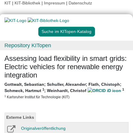
KIT
|
KIT-Bibliothek
|
Impressum
|
Datenschutz
Suche im KITopen-Katalog
Repository KITopen
Assessing load flexibility in smart grids:
Electric vehicles for renewable energy
integration
Gottwalt, Sebastian
;
Schuller, Alexander
;
Flath, Chistoph
;
1
1
Schmeck, Hartmut
;
Weinhardt, Christof
1
Karlsruher Institut für Technologie (KIT)
Externe Links
Originalveröffentlichung