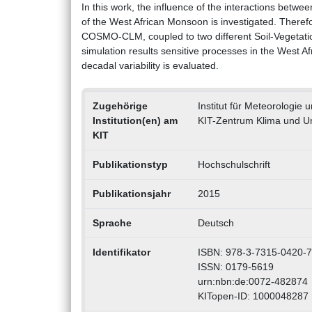
In this work, the influence of the interactions betwee
of the West African Monsoon is investigated. Therefo
COSMO-CLM, coupled to two different Soil-Vegetat
simulation results sensitive processes in the West A
decadal variability is evaluated.
Zugehörige
Institut für Meteorologi
Institution(en) am
KIT-Zentrum Klima und U
KIT
Publikationstyp
Hochschulschrift
Publikationsjahr
2015
Sprache
Deutsch
Identifikator
ISBN: 978-3-7315-0420-7
ISSN: 0179-5619
urn:nbn:de:0072-482874
KITopen-ID: 1000048287