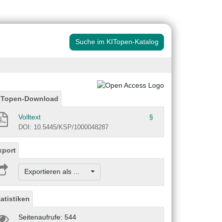
Suche im KITopen-Katalog
ITopen-Download
Volltext
§
DOI: 10.5445/KSP/1000048287
xport
Exportieren als ...
tatistiken
Seitenaufrufe: 544