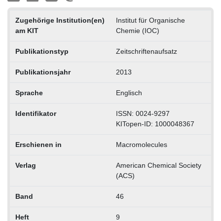
Zugehörige Institution(en)
Institut für Organische
am KIT
Chemie (IOC)
Publikationstyp
Zeitschriftenaufsatz
Publikationsjahr
2013
Sprache
Englisch
Identifikator
ISSN: 0024-9297
KITopen-ID: 1000048367
Erschienen in
Macromolecules
Verlag
American Chemical Society
(ACS)
Band
46
Heft
9