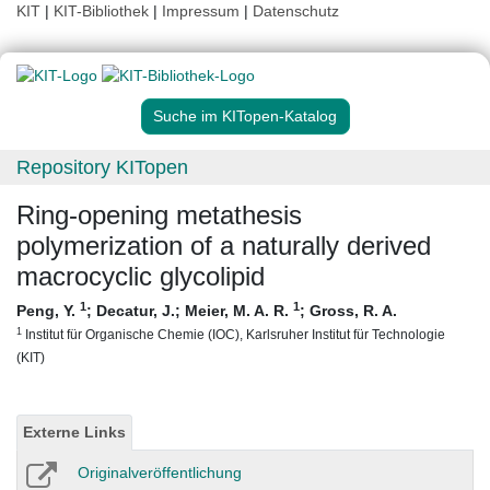
KIT
|
KIT-Bibliothek
|
Impressum
|
Datenschutz
Suche im KITopen-Katalog
Repository KITopen
Ring-opening metathesis
polymerization of a naturally derived
macrocyclic glycolipid
1
1
Peng, Y.
;
Decatur, J.
;
Meier, M. A. R.
;
Gross, R. A.
1
Institut für Organische Chemie (IOC), Karlsruher Institut für Technologie
(KIT)
Externe Links
Originalveröffentlichung