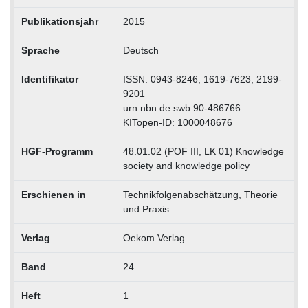
Publikationsjahr
2015
Sprache
Deutsch
Identifikator
ISSN: 0943-8246, 1619-7623, 2199-
9201
urn:nbn:de:swb:90-486766
KITopen-ID: 1000048676
HGF-Programm
48.01.02 (POF III, LK 01) Knowledge
society and knowledge policy
Erschienen in
Technikfolgenabschätzung, Theorie
und Praxis
Verlag
Oekom Verlag
Band
24
Heft
1