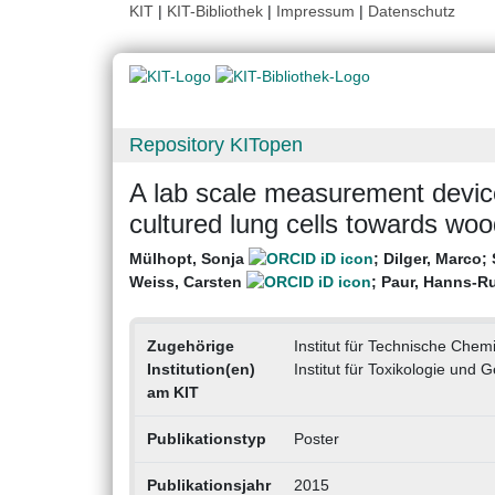
KIT
|
KIT-Bibliothek
|
Impressum
|
Datenschutz
Repository KITopen
A lab scale measurement device 
cultured lung cells towards wo
Mülhopt, Sonja
;
Dilger, Marco
;
Weiss, Carsten
;
Paur, Hanns-R
Zugehörige
Institut für Technische Chem
Institution(en)
Institut für Toxikologie und 
am KIT
Publikationstyp
Poster
Publikationsjahr
2015