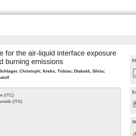
for the air-liquid interface exposure
od burning emissions
K
Schlager, Christoph
;
Krebs, Tobias
;
Diabaté, Silvia
;
udolf
E
ie (ITC)
Genetik (ITG)
S