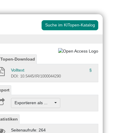
Suche im KITopen-Katalog
ITopen-Download
Volltext
§
DOI: 10.5445/IR/1000044290
xport
Exportieren als ...
tatistiken
Seitenaufrufe: 264