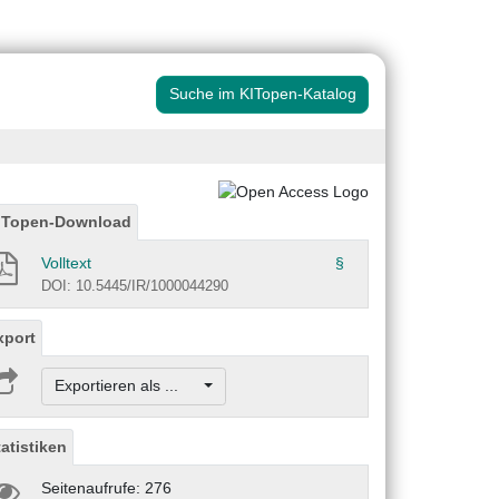
Suche im KITopen-Katalog
ITopen-Download
Volltext
§
DOI: 10.5445/IR/1000044290
xport
Exportieren als ...
tatistiken
Seitenaufrufe: 276