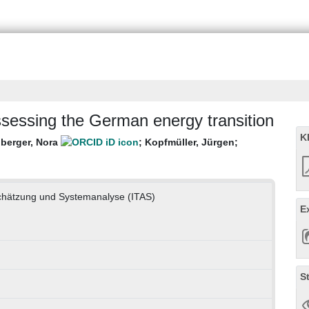
assessing the German energy transition
K
berger, Nora
;
Kopfmüller, Jürgen
;
bschätzung und Systemanalyse (ITAS)
E
S