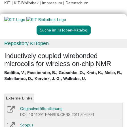
KIT
|
KIT-Bibliothek
|
Impressum
|
Datenschutz
Suche im KITopen-Katalog
Repository KITopen
Inductively coupled wirebonded
microcoils for wireless on-chip NMR
Badilita, V.
;
Fassbender, B.
;
Gruschke, O.
;
Kratt, K.
;
Meier, R.
;
Sakellariou, D.
;
Korvink, J. G.
;
Wallrabe, U.
Externe Links
Originalveröffentlichung
DOI: 10.1109/TRANSDUCERS.2011.5969321
Scopus