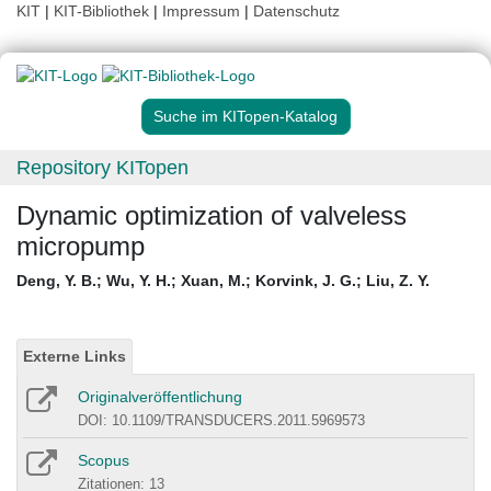
KIT
|
KIT-Bibliothek
|
Impressum
|
Datenschutz
Suche im KITopen-Katalog
Repository KITopen
Dynamic optimization of valveless
micropump
Deng, Y. B.
;
Wu, Y. H.
;
Xuan, M.
;
Korvink, J. G.
;
Liu, Z. Y.
Externe Links
Originalveröffentlichung
DOI: 10.1109/TRANSDUCERS.2011.5969573
Scopus
Zitationen: 13