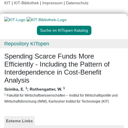
KIT
|
KIT-Bibliothek
|
Impressum
|
Datenschutz
Suche im KITopen-Katalog
Repository KITopen
Spending Scarce Funds More
Efficiently - Including the Pattern of
Interdependence in Cost-Benefit
Analysis
1
1
Szimba, E.
;
Rothengatter, W.
1
Fakultät für Wirtschaftswissenschaften – Institut für Wirtschaftspolitik und
Wirtschaftsforschung (IWW), Karlsruher Institut für Technologie (KIT)
Externe Links