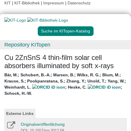
KIT
|
KIT-Bibliothek
|
Impressum
|
Datenschutz
Suche im KITopen-Katalog
Repository KITopen
Cu 2ZnSnS 4 thin-film solar cell
absorbers illuminated by soft x-rays
Bär, M.
;
Schubert, B.-A.
;
Marsen, B.
;
Wilks, R. G.
;
Blum, M.
;
Krause, S.
;
Pookpanratana, S.
;
Zhang, Y.
;
Unold, T.
;
Yang, W.
;
Weinhardt, L.
;
Heske, C.
;
Schock, H.-W.
Externe Links
Originalveröffentlichung
DOI: 10.1557/jmr.2012.59