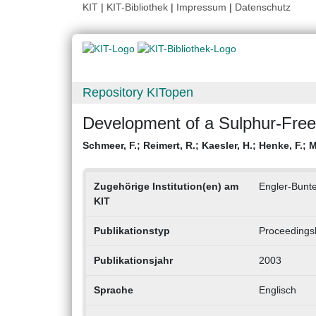
KIT
|
KIT-Bibliothek
|
Impressum
|
Datenschutz
Repository KITopen
Development of a Sulphur-Fre
Schmeer, F.
;
Reimert, R.
;
Kaesler, H.
;
Henke, F.
;
M
Zugehörige Institution(en) am
Engler-Bunte-
KIT
Publikationstyp
Proceedings
Publikationsjahr
2003
Sprache
Englisch