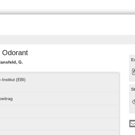
e Odorant
E
ansfeld, G.
Institut (EBI)
S
beitrag