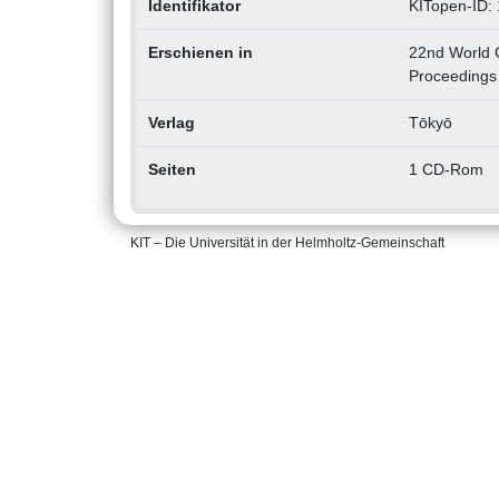
Identifikator
KITopen-ID:
Erschienen in
22nd World G
Proceedings
Verlag
Tōkyō
Seiten
1 CD-Rom
KIT – Die Universität in der Helmholtz-Gemeinschaft