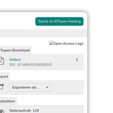
Suche im KITopen-Katalog
ITopen-Download
Volltext
§
DOI: 10.5445/IR/1000050142
xport
Exportieren als ...
tatistiken
Seitenaufrufe: 129