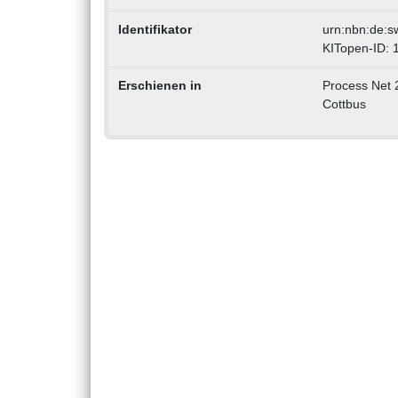
Identifikator
urn:nbn:de:s
KITopen-ID:
Erschienen in
Process Net 
Cottbus