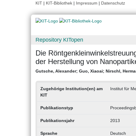
KIT
|
KIT-Bibliothek
|
Impressum
|
Datenschutz
Repository KITopen
Die Röntgenkleinwinkelstreuun
der Herstellung von Nanopartik
Gutsche, Alexander
;
Guo, Xiaoai
;
Nirschl, Herm
Zugehörige Institution(en) am
Institut für
KIT
Publikationstyp
Proceedingsb
Publikationsjahr
2013
Sprache
Deutsch