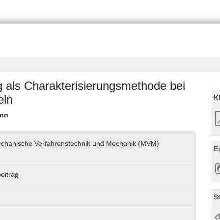
g als Charakterisierungsmethode bei
eln
K
ann
 Mechanische Verfahrenstechnik und Mechanik (MVM)
E
eitrag
S