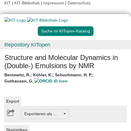
KIT
|
KIT-Bibliothek
|
Impressum
|
Datenschutz
Suche im KITopen-Katalog
Repository KITopen
Structure and Molecular Dynamics in
(Double-) Emulsions by NMR
Bernewitz, R.
;
Köhler, K.
;
Schuchmann, H. P.
;
Guthausen, G.
Export
Exportieren als ...
Statistiken