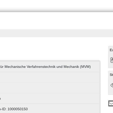
E
t für Mechanische Verfahrenstechnik und Mechanik (MVM)
S
h
n-ID: 1000050150