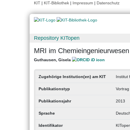
KIT
|
KIT-Bibliothek
|
Impressum
|
Datenschutz
Repository KITopen
MRI im Chemieingenieurwesen
Guthausen, Gisela
Zugehörige Institution(en) am KIT
Institu
Publikationstyp
Vortrag
Publikationsjahr
2013
Sprache
Deutsc
Identifikator
KITope