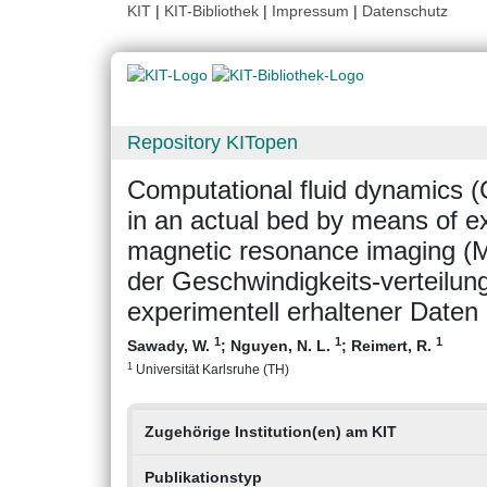
KIT
|
KIT-Bibliothek
|
Impressum
|
Datenschutz
Repository KITopen
Computational fluid dynamics (C
in an actual bed by means of e
magnetic resonance imaging (
der Geschwindigkeits-verteilung
experimentell erhaltener Dat
1
1
1
Sawady, W.
;
Nguyen, N. L.
;
Reimert, R.
1
Universität Karlsruhe (TH)
Zugehörige Institution(en) am KIT
Publikationstyp