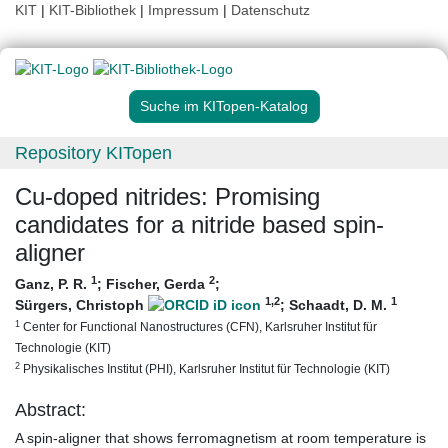
KIT
|
KIT-Bibliothek
|
Impressum
|
Datenschutz
Suche im KITopen-Katalog
Repository KITopen
Cu-doped nitrides: Promising
candidates for a nitride based spin-
aligner
1
2
Ganz, P. R.
;
Fischer, Gerda
;
1
,2
1
Sürgers, Christoph
;
Schaadt, D. M.
1
Center for Functional Nanostructures (CFN), Karlsruher Institut für
Technologie (KIT)
2
Physikalisches Institut (PHI), Karlsruher Institut für Technologie (KIT)
Abstract:
A spin-aligner that shows ferromagnetism at room temperature is