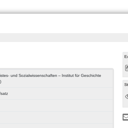
E
istes- und Sozialwissenschaften – Institut für Geschichte
)
S
fsatz