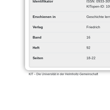
Identifikator
ISSN: 0933-30
KITopen-ID: 1
Erschienen in
Geschichte ler
Verlag
Friedrich
Band
16
Heft
92
Seiten
18-22
KIT – Die Universität in der Helmholtz-Gemeinschaft