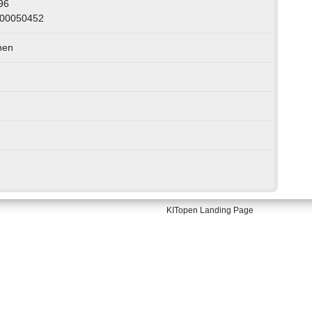
96
000050452
nen
KITopen Landing Page