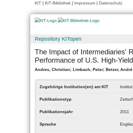
KIT
|
KIT-Bibliothek
|
Impressum
|
Datenschutz
Repository KITopen
The Impact of Intermediaries' R
Performance of U.S. High-Yiel
Andres, Christian
;
Limbach, Peter
;
Betzer, André
Zugehörige Institution(en) am KIT
Instit
Publikationstyp
Zeitsch
Publikationsjahr
2011
Sprache
Englis