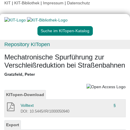
KIT
|
KIT-Bibliothek
|
Impressum
|
Datenschutz
Suche im KITopen-Katalog
Repository KITopen
Mechatronische Spurführung zur
Verschleißreduktion bei Straßenbahnen
Gratzfeld, Peter
KITopen-Download
Volltext
§
DOI: 10.5445/IR/1000050940
Export