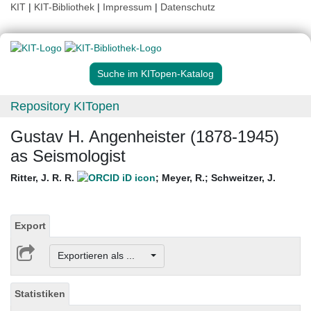
KIT
|
KIT-Bibliothek
|
Impressum
|
Datenschutz
Suche im KITopen-Katalog
Repository KITopen
Gustav H. Angenheister (1878-1945)
as Seismologist
Ritter, J. R. R.
;
Meyer, R.
;
Schweitzer, J.
Export
Exportieren als ...
Statistiken