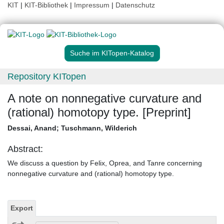
KIT
|
KIT-Bibliothek
|
Impressum
|
Datenschutz
Suche im KITopen-Katalog
Repository KITopen
A note on nonnegative curvature and
(rational) homotopy type. [Preprint]
Dessai, Anand
;
Tuschmann, Wilderich
Abstract:
We discuss a question by Felix, Oprea, and Tanre concerning
nonnegative curvature and (rational) homotopy type.
Export