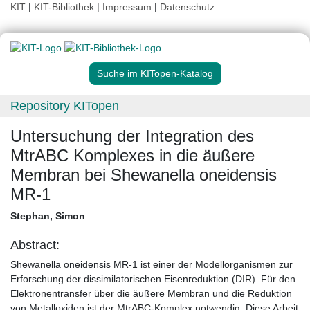
KIT
|
KIT-Bibliothek
|
Impressum
|
Datenschutz
Suche im KITopen-Katalog
Repository KITopen
Untersuchung der Integration des
MtrABC Komplexes in die äußere
Membran bei Shewanella oneidensis
MR-1
Stephan, Simon
Abstract:
Shewanella oneidensis MR-1 ist einer der Modellorganismen zur
Erforschung der dissimilatorischen Eisenreduktion (DIR). Für den
Elektronentransfer über die äußere Membran und die Reduktion
von Metalloxiden ist der MtrABC-Komplex notwendig. Diese Arbeit