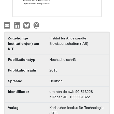
Zugehörige
Institut für Angewandte
Institution(en) am
Biowissenschaften (IAB)
KIT
Publikationstyp
Hochschulschrift
Publikationsjahr
2015
Sprache
Deutsch
Identifikator
urn:nbn:de:swb:90-513228
KITopen-ID: 1000051322
Verlag
Karlsruher Institut für Technologie
(KIT)