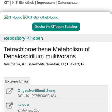
KIT
|
KIT-Bibliothek
|
Impressum
|
Datenschutz
Suche im KITopen-Katalog
Repository KITopen
Tetrachloroethene Metabolism of
Dehalospirillum multivorans
Neumann, A.
;
Scholz-Muramatsu, H.
;
Diekert, G.
Externe Links
Originalveröffentlichung
DOI: 10.1007/BF00301854
Scopus
Zitationen: 165