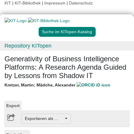
KIT
|
KIT-Bibliothek
|
Impressum
|
Datenschutz
Suche im KITopen-Katalog
Repository KITopen
Generativity of Business Intelligence
Platforms: A Research Agenda Guided
by Lessons from Shadow IT
Kretzer, Martin
;
Mädche, Alexander
Export
Exportieren als ...