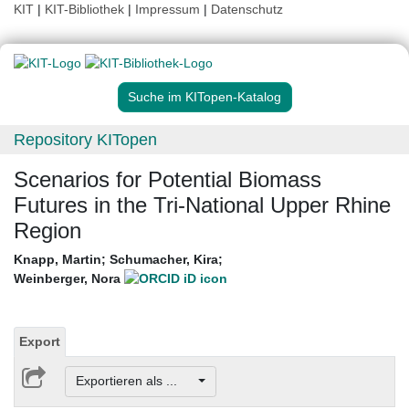
KIT
|
KIT-Bibliothek
|
Impressum
|
Datenschutz
Suche im KITopen-Katalog
Repository KITopen
Scenarios for Potential Biomass
Futures in the Tri-National Upper Rhine
Region
Knapp, Martin
;
Schumacher, Kira
;
Weinberger, Nora
Export
Exportieren als ...