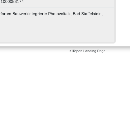
: 1000053174
orum Bauwerkintegrierte Photovoltaik, Bad Staffel­stein,
KITopen Landing Page