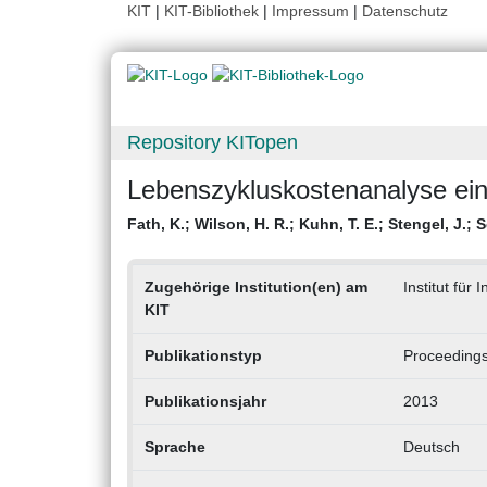
KIT
|
KIT-Bibliothek
|
Impressum
|
Datenschutz
Repository KITopen
Lebenszykluskostenanalyse ei
Fath, K.
;
Wilson, H. R.
;
Kuhn, T. E.
;
Stengel, J.
;
S
Zugehörige Institution(en) am
Institut für 
KIT
Publikationstyp
Proceedings
Publikationsjahr
2013
Sprache
Deutsch