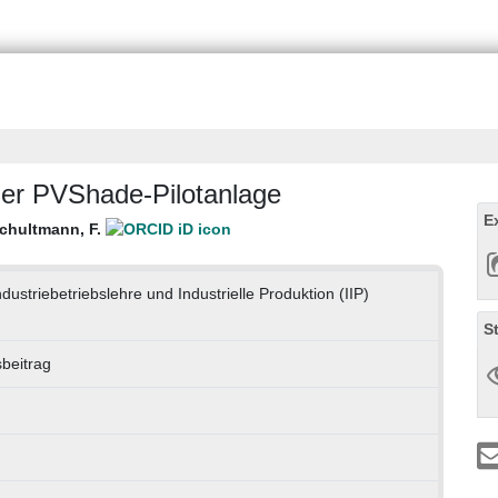
ner PVShade-Pilotanlage
E
chultmann, F.
Industriebetriebslehre und Industrielle Produktion (IIP)
S
beitrag