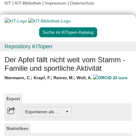
KIT
|
KIT-Bibliothek
|
Impressum
|
Datenschutz
Suche im KITopen-Katalog
Repository KITopen
Der Apfel fällt nicht weit vom Stamm -
Familie und sportliche Aktivität
Niermann, C.
;
Krapf, F.
;
Reiner, M.
;
Woll, A.
Export
Exportieren als ...
Statistiken