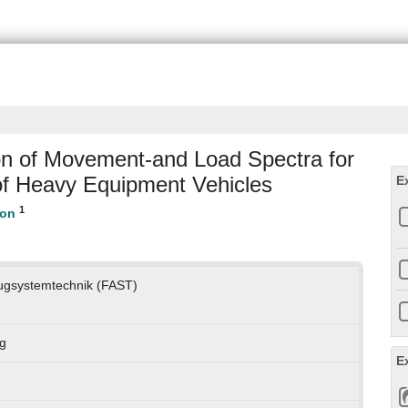
ion of Movement-and Load Spectra for
 of Heavy Equipment Vehicles
E
1
zeugsystemtechnik (FAST)
g
E