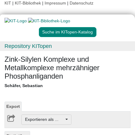
KIT
|
KIT-Bibliothek
|
Impressum
|
Datenschutz
Suche im KITopen-Katalog
Repository KITopen
Zink-Silylen Komplexe und
Metallkomplexe mehrzähniger
Phosphanliganden
Schäfer, Sebastian
Export
Exportieren als ...