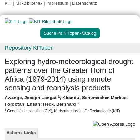
KIT
|
KIT-Bibliothek
|
Impressum
|
Datenschutz
Suche im KITopen-Katalog
Repository KITopen
Exploring hydro-meteorological drought
patterns over the Greater Horn of
Africa (1979-2014) using remote
sensing and reanalysis products
1
Awange, Joseph Langat
;
Khandu
;
Schumacher, Markus
;
1
Forootan, Ehsan
;
Heck, Bernhard
1
Geodätisches Institut (GIK), Karlsruher Institut für Technologie (KIT)
Externe Links