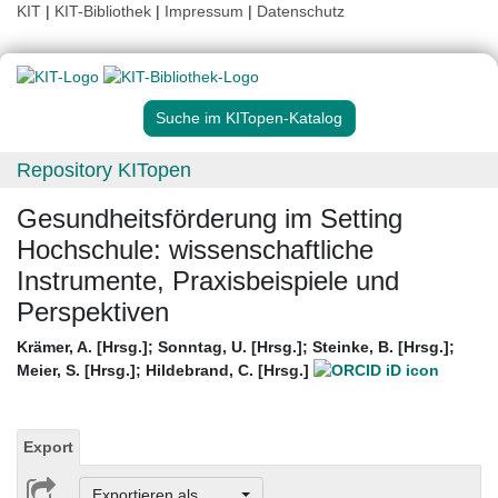
KIT
|
KIT-Bibliothek
|
Impressum
|
Datenschutz
Suche im KITopen-Katalog
Repository KITopen
Gesundheitsförderung im Setting
Hochschule: wissenschaftliche
Instrumente, Praxisbeispiele und
Perspektiven
Krämer, A. [Hrsg.]
;
Sonntag, U. [Hrsg.]
;
Steinke, B. [Hrsg.]
;
Meier, S. [Hrsg.]
;
Hildebrand, C. [Hrsg.]
Export
Exportieren als ...