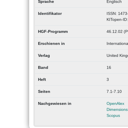
Sprache
Englisch
Identifikator
ISSN: 1473
KITopen-ID
HGF-Programm
46.12.02 (PO
Erschienen in
Internationa
Verlag
United King
Band
16
Heft
3
Seiten
7.1-7.10
Nachgewiesen in
OpenAlex
Dimensions
Scopus