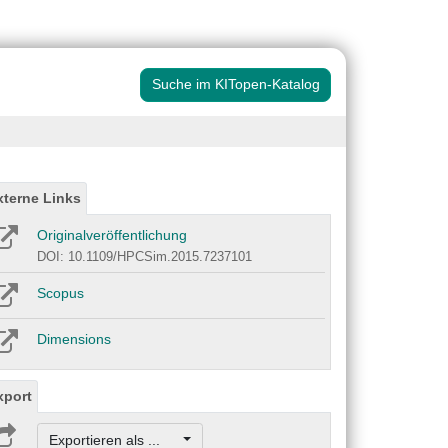
Suche im KITopen-Katalog
xterne Links
Originalveröffentlichung
DOI: 10.1109/HPCSim.2015.7237101
Scopus
Dimensions
xport
Exportieren als ...