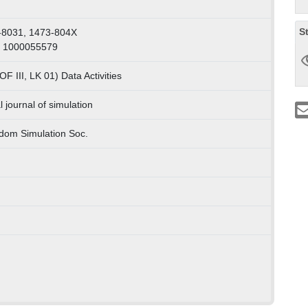
S
-8031, 1473-804X
: 1000055579
F III, LK 01) Data Activities
l journal of simulation
dom Simulation Soc.