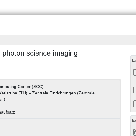
in photon science imaging
E
Computing Center (SCC)
 Karlsruhe (TH) – Zentrale Einrichtungen (Zentrale
en)
naufsatz
E