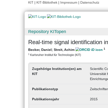
KIT
|
KIT-Bibliothek
|
Impressum
|
Datenschutz
Repository KITopen
Real-time signal identification 
1
Becker, Daniel
;
Streit, Achim
1
Karlsruher Institut für Technologie (KIT)
Zugehörige Institution(en) am
Scientific 
KIT
Universität
Einrichtung
Publikationstyp
Zeitschrifte
Publikationsjahr
2015