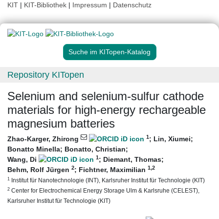
KIT
|
KIT-Bibliothek
|
Impressum
|
Datenschutz
Suche im KITopen-Katalog
Repository KITopen
Selenium and selenium-sulfur cathode
materials for high-energy rechargeable
magnesium batteries
1
Zhao-Karger, Zhirong
;
Lin, Xiumei
;
Bonatto Minella
;
Bonatto, Christian
;
1
Wang, Di
;
Diemant, Thomas
;
2
1
,2
Behm, Rolf Jürgen
;
Fichtner, Maximilian
1
Institut für Nanotechnologie (INT), Karlsruher Institut für Technologie (KIT)
2
Center for Electrochemical Energy Storage Ulm & Karlsruhe (CELEST),
Karlsruher Institut für Technologie (KIT)