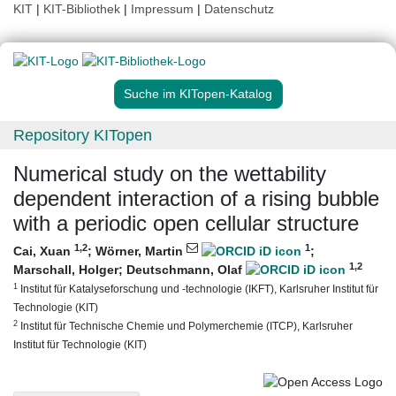
KIT
|
KIT-Bibliothek
|
Impressum
|
Datenschutz
Suche im KITopen-Katalog
Repository KITopen
Numerical study on the wettability
dependent interaction of a rising bubble
with a periodic open cellular structure
1
,2
1
Cai, Xuan
;
Wörner, Martin
;
1
,2
Marschall, Holger
;
Deutschmann, Olaf
1
Institut für Katalyseforschung und -technologie (IKFT), Karlsruher Institut für
Technologie (KIT)
2
Institut für Technische Chemie und Polymerchemie (ITCP), Karlsruher
Institut für Technologie (KIT)