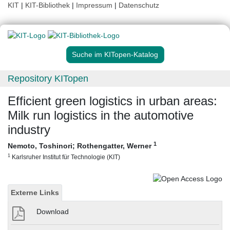
KIT
|
KIT-Bibliothek
|
Impressum
|
Datenschutz
Suche im KITopen-Katalog
Repository KITopen
Efficient green logistics in urban areas:
Milk run logistics in the automotive
industry
1
Nemoto, Toshinori
;
Rothengatter, Werner
1
Karlsruher Institut für Technologie (KIT)
Externe Links
Download